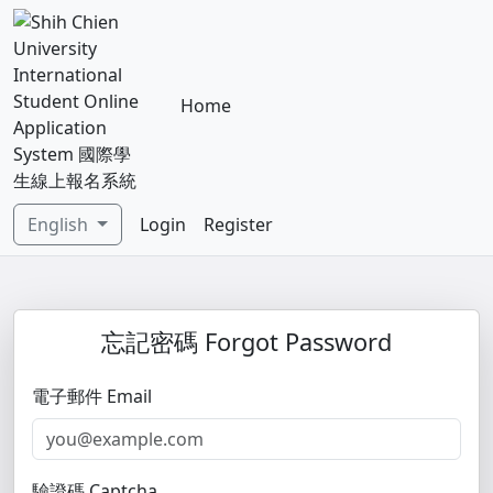
Home
English
Login
Register
忘記密碼 Forgot Password
電子郵件 Email
驗證碼 Captcha